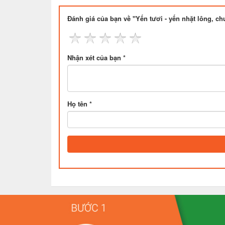
Đánh giá của bạn về "Yến tươi - yến nhặt lông, ch
Nhận xét của bạn *
Họ tên *