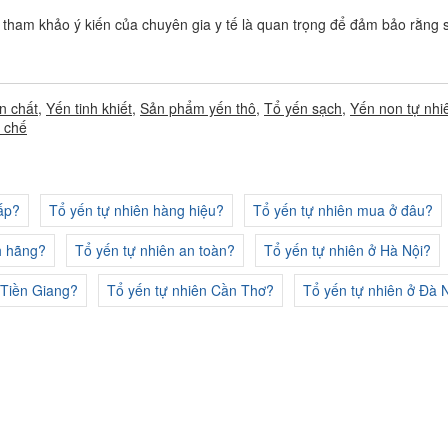
 tham khảo ý kiến của chuyên gia y tế là quan trọng để đảm bảo rằng 
n chất
,
Yến tinh khiết
,
Sản phẩm yến thô
,
Tổ yến sạch
,
Yến non tự nhi
h chế
ấp?
Tổ yến tự nhiên hàng hiệu?
Tổ yến tự nhiên mua ở đâu?
h hãng?
Tổ yến tự nhiên an toàn?
Tổ yến tự nhiên ở Hà Nội?
 Tiền Giang?
Tổ yến tự nhiên Cần Thơ?
Tổ yến tự nhiên ở Đà