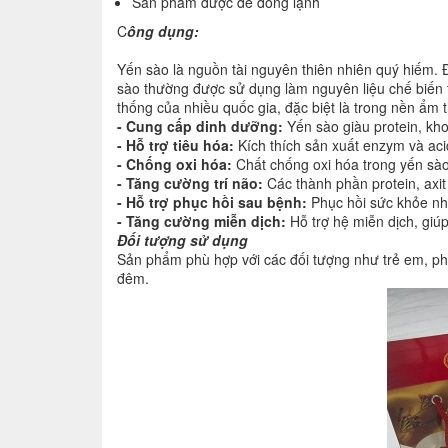
Sản phẩm được để đông lạnh
C
ông dụng:
Yến sào là nguồn tài nguyên thiên nhiên quý hiếm. 
sào thường được sử dụng làm nguyên liệu chế biến 
thống của nhiều quốc gia, đặc biệt là trong nền ẩm
- Cung cấp dinh dưỡng:
Yến sào giàu protein, khoá
- Hỗ trợ tiêu hóa:
Kích thích sản xuất enzym và acid
- Chống oxi hóa:
Chất chống oxi hóa trong yến sào 
- Tăng cường trí não:
Các thành phần protein, axit
- Hỗ trợ phục hồi sau bệnh:
Phục hồi sức khỏe nha
- Tăng cường miễn dịch:
Hỗ trợ hệ miễn dịch, giúp 
Đối tượng sử dụng
Sản phẩm phù hợp với các đối tượng như trẻ em, phụ 
đêm.