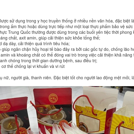
Được sử dụng trong y học truyền thống ở nhiều nền văn hóa, đặc biệt l
trong ẩm thực hoặc dùng trực tiếp như một loại thực phẩm bảo vệ sức 
 thực Trung Quốc thường được dùng trong các buổi yến tiệc thời phong 
ng chất, axit amin, giúp cải thiện sức khỏe tổng thể;
 dạ dày, cải thiện quá trình tiêu hóa;
giúp ngăn chặn hủy hoại tế bào đây ra bởi các gốc tự do, chống lão h
 amin và khoáng chất có thể đóng vai trò trong việc cải thiện khả năng
nh chóng trong thời gian dưỡng bệnh, sau điều trị;
cơ thể chống lại vi khuẩn và vi rút
nữ, người già, thanh niên. Đặc biệt tốt cho người lao động mệt mỏi, l