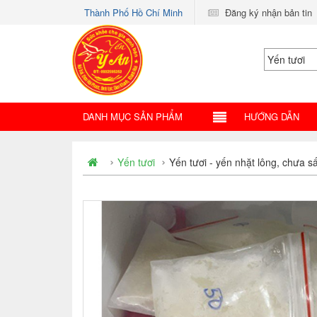
Thành Phố Hồ Chí Minh
Đăng ký nhận bản tin
DANH MỤC SẢN PHẨM
HƯỚNG DẪN
Yến tươi
Yến tươi - yến nhặt lông, chưa s