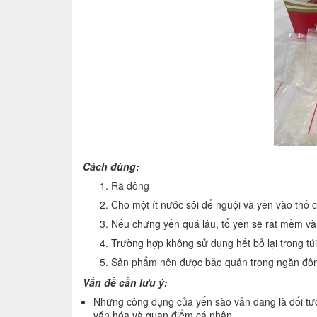
Cách dùng:
Rã đông
Cho một ít nước sôi để nguội và yến vào thố 
Nếu chưng yến quá lâu, tổ yến sẽ rất mềm và
Trường hợp không sử dụng hết bỏ lại trong túi 
Sản phẩm nên được bảo quản trong ngăn đông
Vấn đề cần lưu ý:
Những công dụng của yến sào vẫn đang là đối tượ
văn hóa và quan điểm cá nhân.