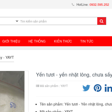
HotLine:
0932.595.252
GIỚI THIỆU
HỆ THỐNG
KIẾN THỨC
TIN TỨC
ấy - YAYT
Yến tươi - yến nhặt lông, chưa sấ
Mã sản phẩm : YAYT
Tên sản phẩm: Yến tươi - Yến nhặt lông, chư
Mã sản phẩm : YAYT