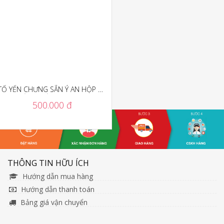
TỔ YẾN CHƯNG SẴN Ý AN HỘP 10
HŨ LÀM QUÀ TẶNG - YACS3
500.000 đ
THÔNG TIN HỮU ÍCH
Hướng dẫn mua hàng
Hướng dẫn thanh toán
Bảng giá vận chuyển