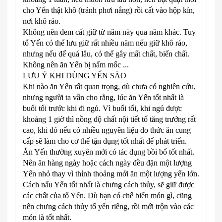
cho Yến thật khô (tránh phơi nắng) rồi cất vào hộp kín,
nơi khô ráo.
Không nên đem cất giữ từ năm này qua năm khác. Tuy
tổ Yến có thể lưu giữ rất nhiều năm nếu giữ khô ráo,
nhưng nếu để quá lâu, có thể gây mất chất, biến chất.
Không nên ăn Yến bị nấm mốc ...
LƯU Ý KHI DÙNG YẾN SÀO
Khi nào ăn Yến rất quan trọng, dù chưa có nghiên cứu,
nhưng người ta vẫn cho rằng, lúc ăn Yến tốt nhất là
buổi tối trước khi đi ngủ. Vì buổi tối, khi ngủ được
khoảng 1 giờ thì nồng độ chất nội tiết tố tăng trưởng rất
cao, khi đó nếu có nhiều nguyên liệu do thức ăn cung
cấp sẽ làm cho cơ thể tận dụng tốt nhất để phát triển.
Ăn Yến thường xuyên mới có tác dụng bồi bổ tốt nhất.
Nên ăn hàng ngày hoặc cách ngày đều đặn một lượng
Yến nhỏ thay vì thỉnh thoảng mới ăn một lượng yến lớn.
Cách nấu Yến tốt nhất là chưng cách thủy, sẽ giữ được
các chất của tổ Yến. Dù bạn có chế biến món gì, cũng
nên chưng cách thủy tổ yến riêng, rồi mới trộn vào các
món là tốt nhất.