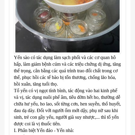
Yến sào có tác dụng làm sạch phổi và các cơ quan hô
hấp, làm giảm bệnh cúm và các triệu chứng dị ứng, tăng
thể trọng, cân bằng các quá trình trao đổi chất trong cơ
thể, phục hồi các tế bào bị tổn thương, chống lão hóa,
hồi xuân, tăng tuổi thọ.
Tổ yến có vị ngọt tính bình, tác động vào hai kinh phế
và vị, tác dụng nuôi phế âm, tiêu đờm hết ho, thường dễ
chữa hư yếu, ho lao, sốt từng cơn, hen suyễn, thổ huyết,
đau dạ dày. Đối với người ốm mới dậy, phụ nữ sau khi
sinh, trẻ con gầy yếu, người già suy nhược,... thì tổ yến
được coi là vị thuốc tiên.
I. Phân biệt Yến đảo - Yến nhà: