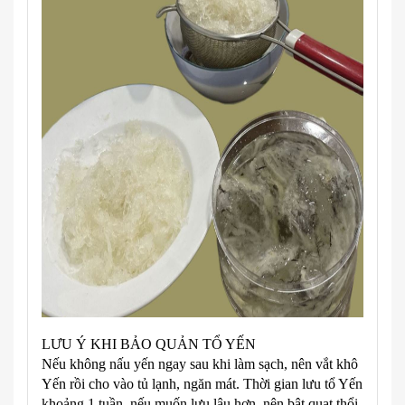
LƯU Ý KHI BẢO QUẢN TỔ YẾN
Nếu không nấu yến ngay sau khi làm sạch, nên vắt khô
Yến rồi cho vào tủ lạnh, ngăn mát. Thời gian lưu tổ Yến
khoảng 1 tuần, nếu muốn lưu lâu hơn, nên bật quạt thổi