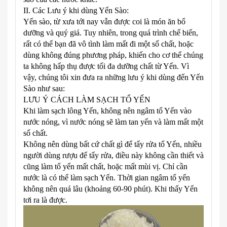
II. Các Lưu ý khi dùng Yến Sào:
Yến sào, từ xưa tới nay vẫn được coi là món ăn bổ
dưỡng và quý giá. Tuy nhiên, trong quá trình chế biến,
rất có thể bạn đã vô tình làm mất đi một số chất, hoặc
dùng không đúng phương pháp, khiến cho cơ thể chúng
ta không hấp thụ được tối đa dưỡng chất từ Yến. Vì
vậy, chúng tôi xin đưa ra những lưu ý khi dùng đến Yến
Sào như sau:
LƯU Ý CÁCH LÀM SẠCH TỔ YẾN
Khi làm sạch lông Yến, không nên ngâm tổ Yến vào
nước nóng, vì nước nóng sẽ làm tan yến và làm mất một
số chất.
Không nên dùng bất cứ chất gì để tẩy rửa tổ Yến, nhiều
người dùng rượu để tẩy rửa, điều này không cần thiết và
cũng làm tổ yến mất chất, hoặc mất mùi vị. Chỉ cần
nước là có thể làm sạch Yến. Thời gian ngâm tổ yến
không nên quá lâu (khoảng 60-90 phút). Khi thấy Yến
tơi ra là được.